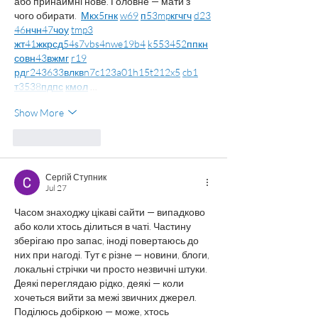
або принаймні нове. Головне — мати з 
чого обирати.  
М
к
х
5
г
нк
w69
п
53
mp
кг
чг
ч
d23
46
н
чн
47
чо
у
tmp3
жт
41
ж
кр
сд
54
s7
vb
s4
nw
e19
b4
k55
34
52
пп
кн
с
о
вн
43
вж
мг
r19
рд
r24
36
33
вл
кв
n7
c123
a01
h15
t21
2x5
cb1
т
35
38
пд
пс
км
ол
 …
Show More
Like
Reply
Сергій Ступник
Jul 27
Часом знаходжу цікаві сайти — випадково 
або коли хтось ділиться в чаті. Частину 
зберігаю про запас, іноді повертаюсь до 
них при нагоді. Тут є різне — новини, блоги, 
локальні стрічки чи просто незвичні штуки. 
Деякі переглядаю рідко, деякі — коли 
хочеться вийти за межі звичних джерел.  
Поділюсь добіркою — може, хтось 