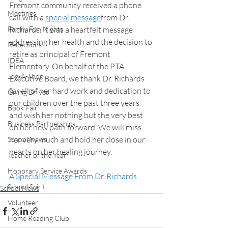
Fremont community received a phone 
Meetings
call with a 
special message
from Dr. 
Family Fun Nights
Richards. It was a heartfelt message 
addressing her health and the decision to 
Reflections
retire as principal of Fremont 
IDEA
Elementary. On behalf of the PTA 
Jog-A-Thon
Executive Board, we thank Dr. Richards 
for all of her hard work and dedication to 
Giving Drives
our children over the past three years 
Book Fair
and wish her nothing but the very best 
Business Partnerships
on her new path forward. We will miss 
her very much and hold her close in our 
School News
hearts on her healing journey. 
Teacher of the Year
Honorary Service Awards
A Special Message From Dr. Richards
School Spirit
School News
Volunteer
Home Reading Club