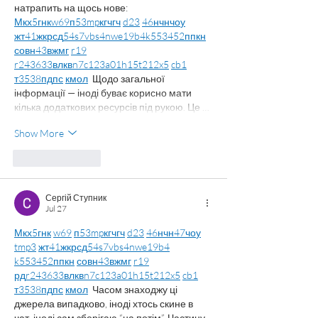
натрапить на щось нове:  
М
к
х
5
г
нк
w69
п
53
mp
кг
чг
ч
d23
46
н
чн
чо
у
жт
41
ж
кр
сд
54
s7
vb
s4
nw
e19
b4
k55
34
52
пп
кн
с
о
вн
43
вж
мг
r19
r24
36
33
вл
кв
n7
c123
a01
h15
t21
2x5
cb1
т
35
38
пд
пс
км
ол
  Щодо загальної 
інформації — іноді буває корисно мати 
кілька додаткових ресурсів під рукою. Це …
Show More
Like
Reply
Сергій Ступник
Jul 27
М
к
х
5
г
нк
w69
п
53
mp
кг
чг
ч
d23
46
н
чн
47
чо
у
tmp3
жт
41
ж
кр
сд
54
s7
vb
s4
nw
e19
b4
k55
34
52
пп
кн
с
о
вн
43
вж
мг
r19
рд
r24
36
33
вл
кв
n7
c123
a01
h15
t21
2x5
cb1
т
35
38
пд
пс
км
ол
  Часом знаходжу ці 
джерела випадково, іноді хтось скине в 
чат, іноді сам зберігаю “на потім”. Частину 