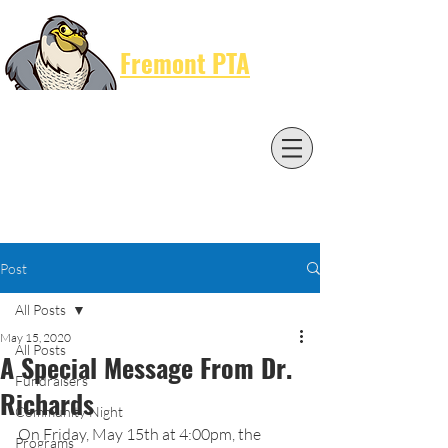
Cart
Fremont PTA
Post
All Posts
May 15, 2020
All Posts
A Special Message From Dr.
Fundraisers
Richards
Community Night
On Friday, May 15th at 4:00pm, the 
Programs