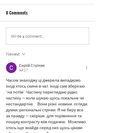
8 Comments
Coffee Meetup
Roundtable followup from
Write a comment...
the principal
Newest
Сергій Ступник
Jul 27
Часом знаходжу ці джерела випадково, 
іноді хтось скине в чат, іноді сам зберігаю 
“на потім”. Частину переглядаю рідко, 
частину — коли шукаю щось локальне чи 
нестандартне.    Вони різні: новини, огляди, 
думки, регіональні стрічки. Я не беру все 
за правду — скоріше, для порівняння та 
пошуку контрасту між подачею.  Можливо, 
хтось іще знайде серед них щось цікаве 