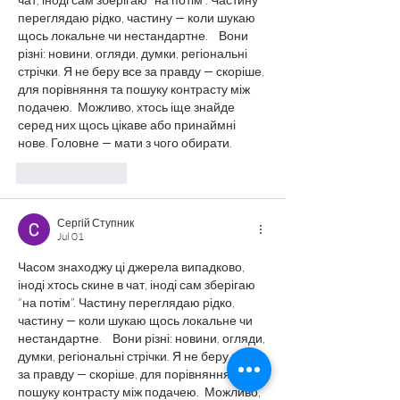
переглядаю рідко, частину — коли шукаю 
щось локальне чи нестандартне.    Вони 
різні: новини, огляди, думки, регіональні 
стрічки. Я не беру все за правду — скоріше, 
для порівняння та пошуку контрасту між 
подачею.  Можливо, хтось іще знайде 
серед них щось цікаве або принаймні 
нове. Головне — мати з чого обирати. 
Like
Reply
Сергій Ступник
Jul 01
Часом знаходжу ці джерела випадково, 
іноді хтось скине в чат, іноді сам зберігаю 
“на потім”. Частину переглядаю рідко, 
частину — коли шукаю щось локальне чи 
нестандартне.    Вони різні: новини, огляди, 
думки, регіональні стрічки. Я не беру все 
за правду — скоріше, для порівняння та 
пошуку контрасту між подачею.  Можливо, 