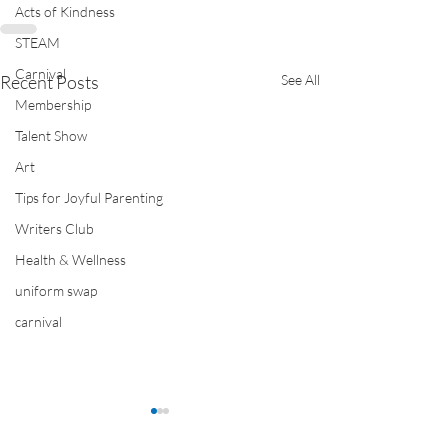
Acts of Kindness
STEAM
Carnival
Recent Posts
See All
Membership
Talent Show
Art
Tips for Joyful Parenting
Writers Club
Health & Wellness
uniform swap
carnival